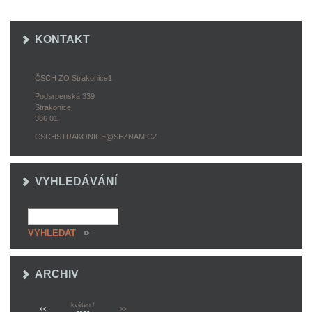
KONTAKT
ČSCH ZO Strakonice1
Podsrpenská 339
Strakonice
386 01
CSCHSTRAKONICE@SEZNAM.CZ
VYHLEDÁVÁNÍ
ARCHIV
květen /
<<
>>