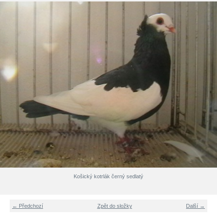
Košický kotrlák černý sedlatý
← Předchozí
Zpět do složky
Další →