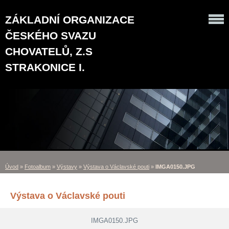
ZÁKLADNÍ ORGANIZACE
ČESKÉHO SVAZU
CHOVATELŮ, Z.S
STRAKONICE I.
Úvod
»
Fotoalbum
»
Výstavy
»
Výstava o Václavské pouti
»
IMGA0150.JPG
Výstava o Václavské pouti
IMGA0150.JPG