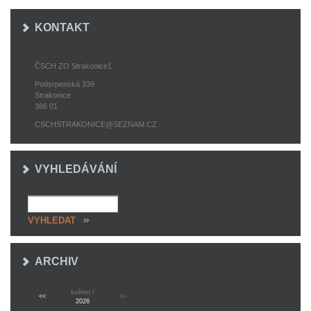
KONTAKT
ČSCH ZO Strakonice1
Podsrpenská 339
Strakonice
386 01
CSCHSTRAKONICE@SEZNAM.CZ
VYHLEDÁVÁNÍ
ARCHIV
květen /
<<
>>
2026