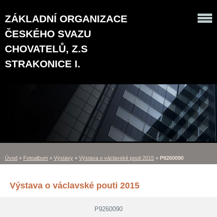
ZÁKLADNÍ ORGANIZACE
ČESKÉHO SVAZU
CHOVATELŮ, Z.S
STRAKONICE I.
Úvod
»
Fotoalbum
»
Výstavy
»
Výstava o václavské pouti 2015
»
P9260090
Výstava o václavské pouti 2015
P9260090