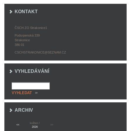
KONTAKT
ČSCH ZO Strakonice1
Podsrpenská 339
Strakonice
386 01
CSCHSTRAKONICE@SEZNAM.CZ
VYHLEDÁVÁNÍ
ARCHIV
květen /
<<
>>
2026