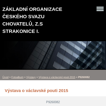
ZÁKLADNÍ ORGANIZACE
ČESKÉHO SVAZU
CHOVATELŮ, Z.S
STRAKONICE I.
Úvod
»
Fotoalbum
»
Výstavy
»
Výstava o václavské pouti 2015
»
P9260082
Výstava o václavské pouti 2015
P9260082