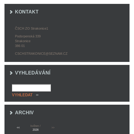
KONTAKT
ČSCH ZO Strakonice1
Podsrpenská 339
Strakonice
386 01
CSCHSTRAKONICE@SEZNAM.CZ
VYHLEDÁVÁNÍ
ARCHIV
květen /
<<
>>
2026