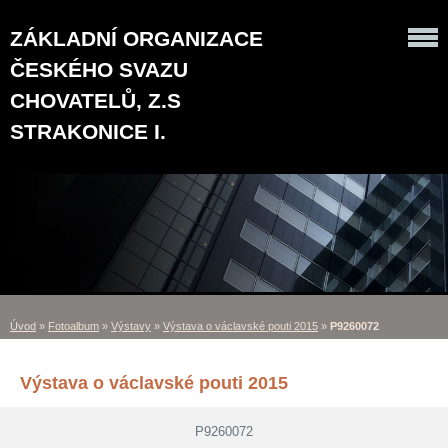
ZÁKLADNÍ ORGANIZACE
ČESKÉHO SVAZU
CHOVATELŮ, Z.S
STRAKONICE I.
Úvod
»
Fotoalbum
»
Výstavy
»
Výstava o václavské pouti 2015
»
P9260072
Výstava o václavské pouti 2015
P9260072