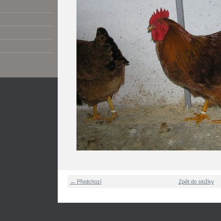
← Předchozí
Zpět do složky