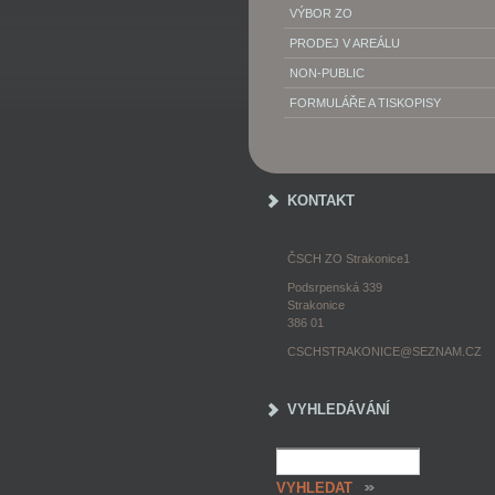
VÝBOR ZO
PRODEJ V AREÁLU
NON-PUBLIC
FORMULÁŘE A TISKOPISY
KONTAKT
ČSCH ZO Strakonice1
Podsrpenská 339
Strakonice
386 01
CSCHSTRAKONICE@SEZNAM.CZ
VYHLEDÁVÁNÍ