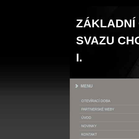
ZÁKLADNÍ
SVAZU CHO
I.
MENU
OTEVÍRACÍ DOBA
PARTNERSKÉ WEBY
ÚVOD
NOVINKY
KONTAKT