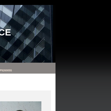
CE
P9260055