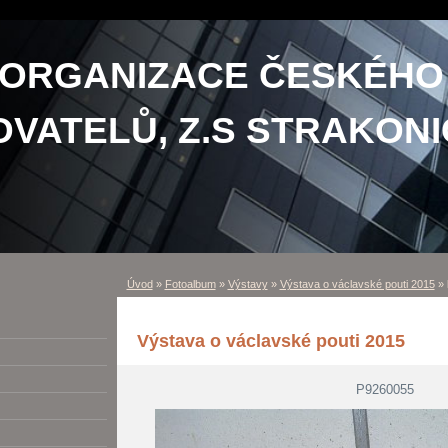
 ORGANIZACE ČESKÉHO
VATELŮ, Z.S STRAKONI
Úvod
»
Fotoalbum
»
Výstavy
»
Výstava o václavské pouti 2015
»
Výstava o václavské pouti 2015
P9260055