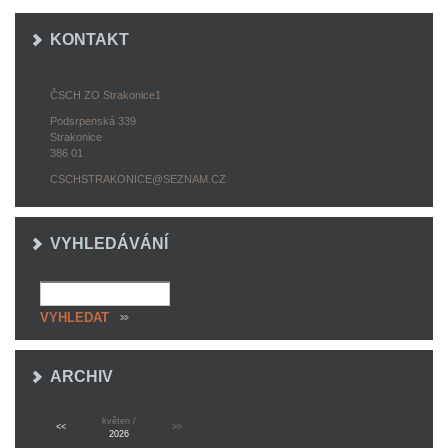
KONTAKT
ČSCH ZO Strakonice1
Podsrpenská 339
Strakonice
386 01
CSCHSTRAKONICE@SEZNAM.CZ
VYHLEDÁVÁNÍ
ARCHIV
květen /
<<
>>
2026