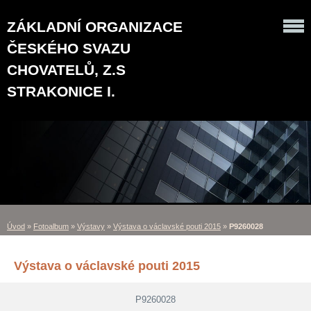
ZÁKLADNÍ ORGANIZACE
ČESKÉHO SVAZU
CHOVATELŮ, Z.S
STRAKONICE I.
Úvod
»
Fotoalbum
»
Výstavy
»
Výstava o václavské pouti 2015
»
P9260028
Výstava o václavské pouti 2015
P9260028