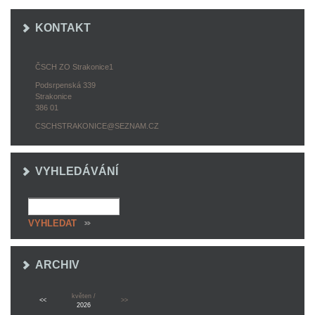
KONTAKT
ČSCH ZO Strakonice1
Podsrpenská 339
Strakonice
386 01
CSCHSTRAKONICE@SEZNAM.CZ
VYHLEDÁVÁNÍ
ARCHIV
květen /
<<
>>
2026