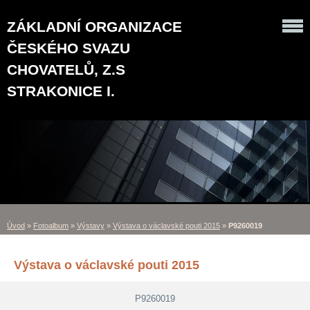
ZÁKLADNÍ ORGANIZACE
ČESKÉHO SVAZU
CHOVATELŮ, Z.S
STRAKONICE I.
Úvod
»
Fotoalbum
»
Výstavy
»
Výstava o václavské pouti 2015
»
P9260019
Výstava o václavské pouti 2015
P9260019