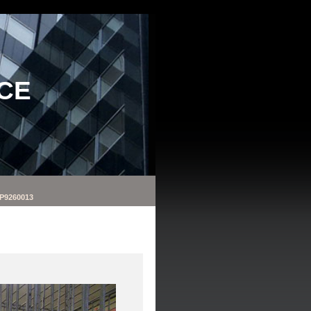
CE
P9260013