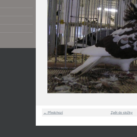
← Předchozí
Zpět do složky