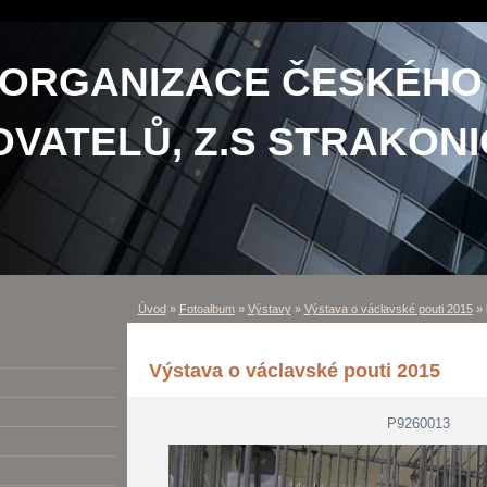
 ORGANIZACE ČESKÉHO
VATELŮ, Z.S STRAKONI
Úvod
»
Fotoalbum
»
Výstavy
»
Výstava o václavské pouti 2015
»
Výstava o václavské pouti 2015
P9260013