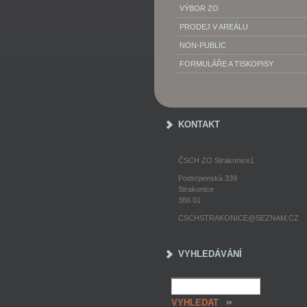
VÝBOR ZO
PRODEJ V AREÁLU
NON-PUBLIC
FORMULÁŘE A TISKOPISY
KONTAKT
ČSCH ZO Strakonice1
Podsrpenská 339
Strakonice
386 01
CSCHSTRAKONICE@SEZNAM.CZ
VYHLEDÁVÁNÍ