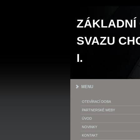
ZÁKLADNÍ
SVAZU CHO
I.
MENU
OTEVÍRACÍ DOBA
PARTNERSKÉ WEBY
ÚVOD
NOVINKY
KONTAKT