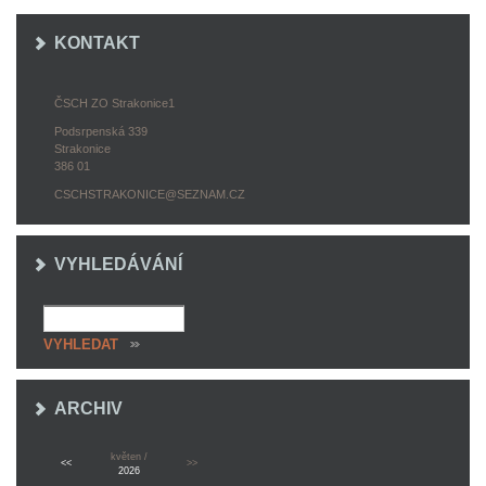
KONTAKT
ČSCH ZO Strakonice1
Podsrpenská 339
Strakonice
386 01
CSCHSTRAKONICE@SEZNAM.CZ
VYHLEDÁVÁNÍ
ARCHIV
květen /
<<
>>
2026