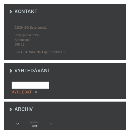
KONTAKT
ČSCH ZO Strakonice1
Podsrpenská 339
Strakonice
386 01
CSCHSTRAKONICE@SEZNAM.CZ
VYHLEDÁVÁNÍ
ARCHIV
květen /
<<
>>
2026