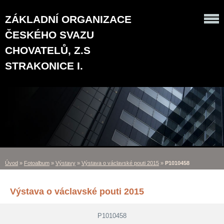
ZÁKLADNÍ ORGANIZACE
ČESKÉHO SVAZU
CHOVATELŮ, Z.S
STRAKONICE I.
Úvod
»
Fotoalbum
»
Výstavy
»
Výstava o václavské pouti 2015
»
P1010458
Výstava o václavské pouti 2015
P1010458