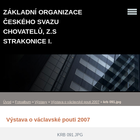
ZÁKLADNÍ ORGANIZACE
ČESKÉHO SVAZU
CHOVATELŮ, Z.S
STRAKONICE I.
Úvod
»
Fotoalbum
»
Výstavy
»
Výstava o václavské pouti 2007
»
krb 091.jpg
Výstava o václavské pouti 2007
KRB 091.JPG