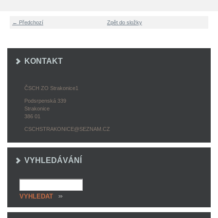
← Předchozí
Zpět do složky
KONTAKT
ČSCH ZO Strakonice1
Podsrpenská 339
Strakonice
386 01
CSCHSTRAKONICE@SEZNAM.CZ
VYHLEDÁVÁNÍ