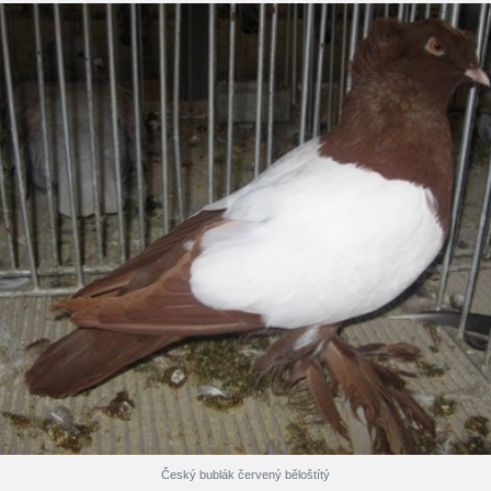
Český bublák červený běloštítý