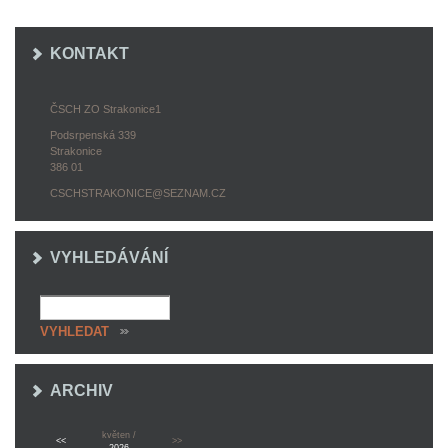
KONTAKT
ČSCH ZO Strakonice1
Podsrpenská 339
Strakonice
386 01
CSCHSTRAKONICE@SEZNAM.CZ
VYHLEDÁVÁNÍ
ARCHIV
květen /
<<
>>
2026