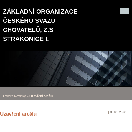
ZÁKLADNÍ ORGANIZACE
ČESKÉHO SVAZU
CHOVATELŮ, Z.S
STRAKONICE I.
Úvod
»
Novinky
»
Uzavření areálu
8. 10. 2020
Uzavření areálu