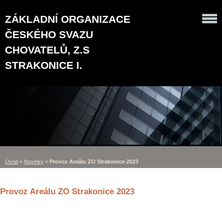
ZÁKLADNÍ ORGANIZACE
ČESKÉHO SVAZU
CHOVATELŮ, Z.S
STRAKONICE I.
Úvod
»
Novinky
»
Provoz Areálu ZO Strakonice 2023
Provoz Areálu ZO Strakonice 2023