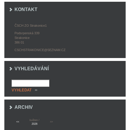
KONTAKT
ČSCH ZO Strakonice1
Podsrpenská 339
Strakonice
386 01
CSCHSTRAKONICE@SEZNAM.CZ
VYHLEDÁVÁNÍ
ARCHIV
květen /
<<
>>
2026