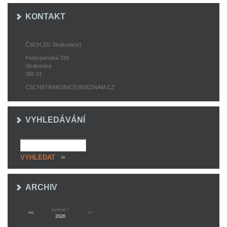
KONTAKT
ČSCH ZO Strakonice1
Podsrpenská 339
Strakonice
386 01
CSCHSTRAKONICE@SEZNAM.CZ
VYHLEDÁVÁNÍ
ARCHIV
květen /
<<
>>
2026