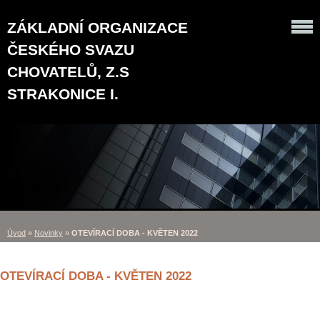
ZÁKLADNÍ ORGANIZACE
ČESKÉHO SVAZU
CHOVATELŮ, Z.S
STRAKONICE I.
Úvod
»
Novinky
»
OTEVÍRACÍ DOBA - KVĚTEN 2022
OTEVÍRACÍ DOBA - KVĚTEN 2022