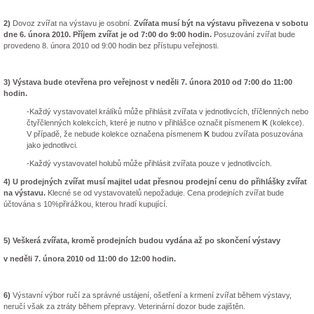
2)
Dovoz zvířat na výstavu je osobní.
Zvířata musí být na výstavu přivezena v sobotu
dne 6. února 2010. Příjem zvířat je od 7:00 do 9:00 hodin.
Posuzování zvířat bude
provedeno 8. února 2010 od 9:00 hodin bez přístupu veřejnosti.
3) Výstava bude otevřena pro veřejnost v neděli 7. února 2010 od 7:00 do 11:00
hodin.
-Každý vystavovatel králíků může přihlásit zvířata v jednotlivcích, tříčlenných nebo
čtyřčlenných kolekcích, které je nutno v přihlášce označit písmenem
K
(kolekce).
V případě, že nebude kolekce označena písmenem
K
budou zvířata posuzována
jako jednotlivci.
-Každý vystavovatel holubů může přihlásit zvířata pouze v jednotlivcích.
4) U prodejných zvířat musí majitel udat přesnou prodejní cenu do přihlášky zvířat
na výstavu.
Klecné se od vystavovatelů nepožaduje. Cena prodejních zvířat bude
účtována s 10%přirážkou, kterou hradí kupující.
5) Veškerá zvířata, kromě prodejních budou vydána až po skončení výstavy
v neděli 7. února 2010 od 11:00 do 12:00 hodin.
6)
Výstavní výbor ručí za správné ustájení, ošetření a krmení zvířat během výstavy,
neručí však za ztráty během přepravy. Veterinární dozor bude zajištěn.