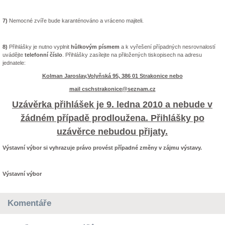
7)
Nemocné zvíře bude karanténováno a vráceno majiteli.
8)
Přihlášky je nutno vyplnit
hůlkovým písmem
a k vyřešení případných nesrovnalostí
uvádějte
telefonní číslo
. Přihlášky zasílejte na přiložených tiskopisech na adresu
jednatele:
Kolman Jaroslav,Volyňská 95, 386 01 Strakonice nebo
mail cschstrakonice@seznam.cz
Uzávěrka přihlášek je 9. ledna 2010 a nebude v
žádném případě prodloužena. Přihlášky po
uzávěrce nebudou přijaty.
Výstavní výbor si vyhrazuje právo provést případné změny v zájmu výstavy.
Výstavní výbor
Komentáře