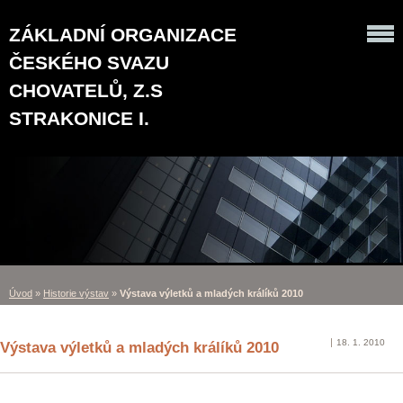
ZÁKLADNÍ ORGANIZACE
ČESKÉHO SVAZU
CHOVATELŮ, Z.S
STRAKONICE I.
Úvod
»
Historie výstav
»
Výstava výletků a mladých králíků 2010
18. 1. 2010
Výstava výletků a mladých králíků 2010