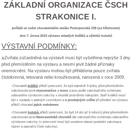
ZÁKLADNÍ ORGANIZACE ČSCH
STRAKONICE I.
pořádá ve svém chovatelském areálu Podsrpenská 339 (za hřbitovem)
dne 7. února 2010 výstavu mladých králíků a výletků holubů
VÝSTAVNÍ PODMÍNKY:
Zvířata zúčastněná na výstavě musí být vyšetřena nejvýše 3 dny
1)
před přemístěním na výstavu a nesmí jevit žádné příznaky
onemocnění. Na výstavu mohou být přihlášena pouze zvířata
čistokrevná, tetovaná nebo kroužkovaná, narozená v roce 2009.
-Chovatelé
králíků
přiloží potvrzení, že byli nejméně 3 týdny před přemístěním
vakcinováni proti
myxomatóze
a
moru
a jsou podle vakcinačního schématu
udávaného výrobcem vakcíny v imunitě proti těmto nákazám. Staří králíků musí
být v souladu s platným vzorníkem a
u prodejných zvířat
při předání na výstavu
přiloží chovatel
jejich rodokmen
.
-Chovatelé
holubů
přiloží potvrzení, že byli 14 dní až 6 měsíců před přemístěním
vakcinováni proti
Newcastelské chorobě
dle vakcinačního schématu udávaného
výrobcem vakcíny (v potvrzení musí být uvedeno-datum poslední vakcinace,
název a operační číslo vakcíny).