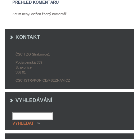
PŘEHLED KOMENTÁŘŮ
Zatím nebyl vložen žádný komentář
KONTAKT
ČSCH ZO Strakonice1
Podsrpenská 339
Strakonice
386 01
CSCHSTRAKONICE@SEZNAM.CZ
VYHLEDÁVÁNÍ