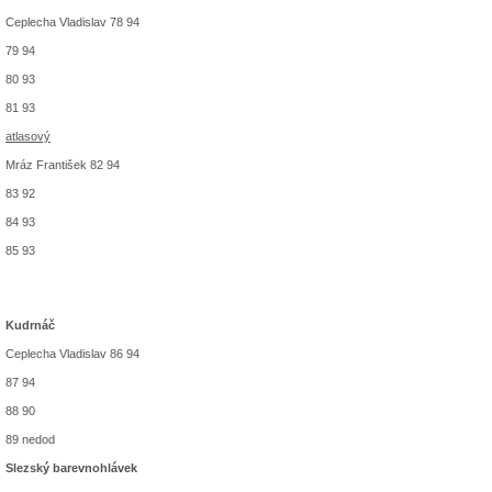
Ceplecha Vladislav 78 94
79 94
80 93
81 93
atlasový
Mráz František 82 94
83 92
84 93
85 93
Kudrnáč
Ceplecha Vladislav 86 94
87 94
88 90
89 nedod
Slezský barevnohlávek