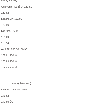
modrý sedlatý
Ceplecha František 129 91
130 92
Kaněra Jiří 131 89
132 90
Rot Aleš 133 92
134 89
135 94
Aleš Jiří 136 88 100 Kč
137 91 100 Kč
138 89 100 Kč
139 93 100 Kč
modrý bělopruhý
Necuda Richard 140 90
141 92
142 95 ČC