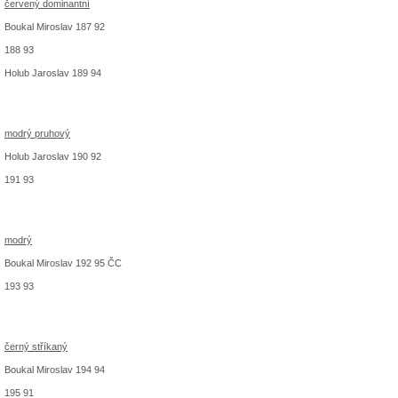
červený dominantní
Boukal Miroslav 187 92
188 93
Holub Jaroslav 189 94
modrý pruhový
Holub Jaroslav 190 92
191 93
modrý
Boukal Miroslav 192 95 ČC
193 93
černý stříkaný
Boukal Miroslav 194 94
195 91