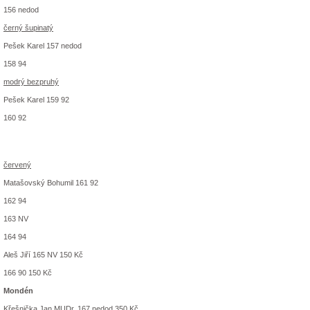
156 nedod
černý šupinatý
Pešek Karel 157 nedod
158 94
modrý bezpruhý
Pešek Karel 159 92
160 92
červený
Matašovský Bohumil 161 92
162 94
163 NV
164 94
Aleš Jiří 165 NV 150 Kč
166 90 150 Kč
Mondén
Křešnička Jan MUDr. 167 nedod 350 Kč