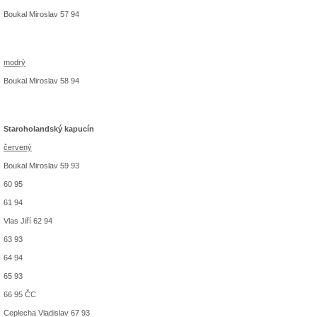
Boukal Miroslav 57 94
modrý
Boukal Miroslav 58 94
Staroholandský kapucín
červený
Boukal Miroslav 59 93
60 95
61 94
Vlas Jiří 62 94
63 93
64 94
65 93
66 95 ČC
Ceplecha Vladislav 67 93