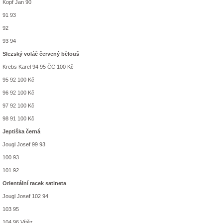
Kopf Jan 90
91 93
92
93 94
Slezský voláč červený bělouš
Krebs Karel 94 95 ČC 100 Kč
95 92 100 Kč
96 92 100 Kč
97 92 100 Kč
98 91 100 Kč
Jeptiška černá
Jougl Josef 99 93
100 93
101 92
Orientální racek satineta
Jougl Josef 102 94
103 95
104 96 Vítěz