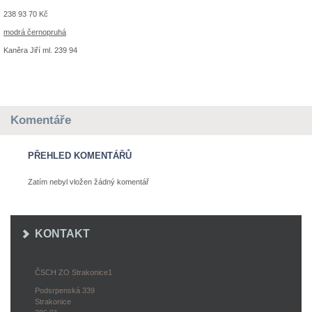
238 93 70 Kč
modrá černopruhá
Kaněra Jiří ml. 239 94
Komentáře
PŘEHLED KOMENTÁŘŮ
Zatím nebyl vložen žádný komentář
KONTAKT
ČSCH ZO Strakonice1
Podsrpenská 339
Strakonice