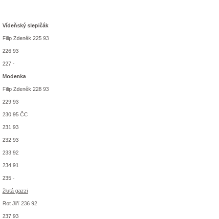
Vídeňský slepičák
Filip Zdeněk 225 93
226 93
227 -
Modenka
Filip Zdeněk 228 93
229 93
230 95 ČC
231 93
232 93
233 92
234 91
235 -
žlutá gazzi
Rot Jiří 236 92
237 93