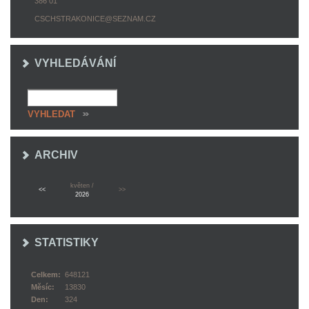
386 01
CSCHSTRAKONICE@SEZNAM.CZ
VYHLEDÁVÁNÍ
ARCHIV
květen /
<<
>>
2026
STATISTIKY
Celkem:
648121
Měsíc:
13830
Den:
324