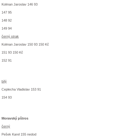
Kolman Jaroslav 146 93
147 95
148 92
149 94
černý strak
Kolman Jaroslav 150 93 150 Kč
151 93 150 Kč
152 91
bílý
Ceplecha Vladislav 153 91
154 93
Moravský pštros
černý
Pešek Karel 155 nedod