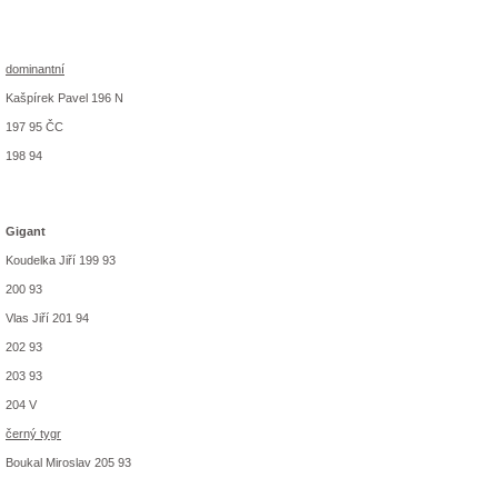
dominantní
Kašpírek Pavel 196 N
197 95 ČC
198 94
Gigant
Koudelka Jiří 199 93
200 93
Vlas Jiří 201 94
202 93
203 93
204 V
černý tygr
Boukal Miroslav 205 93