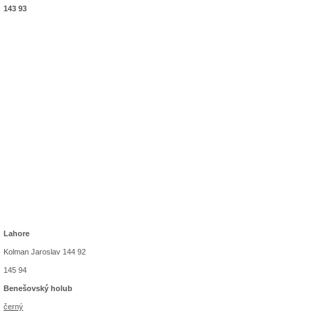
143 93
Lahore
Kolman Jaroslav 144 92
145 94
Benešovský holub
černý