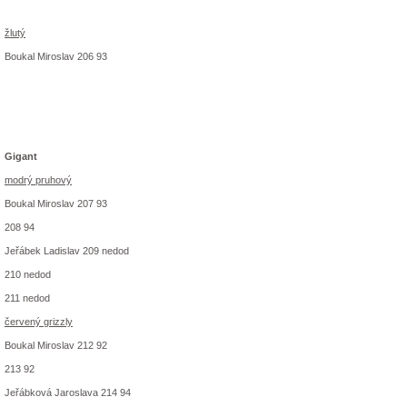
žlutý
Boukal Miroslav 206 93
Gigant
modrý pruhový
Boukal Miroslav 207 93
208 94
Jeřábek Ladislav 209 nedod
210 nedod
211 nedod
červený grizzly
Boukal Miroslav 212 92
213 92
Jeřábková Jaroslava 214 94