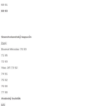
68 91
69 93
Staroholandský kapucín
žlutý
Boukal Miroslav 70 93
71 95
72 93
Vlas Jiří 73 92
74 91
75 92
76 90
77 90
Arabský bublák
bílý