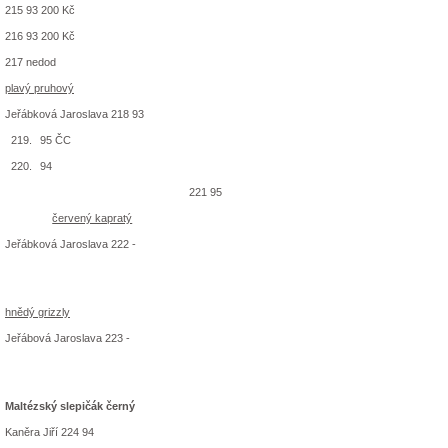
215 93 200 Kč
216 93 200 Kč
217 nedod
plavý pruhový
Jeřábková Jaroslava 218 93
95 ČC
94
221 95
červený kapratý
Jeřábková Jaroslava 222 -
hnědý grizzly
Jeřábová Jaroslava 223 -
Maltézský slepičák černý
Kaněra Jiří 224 94