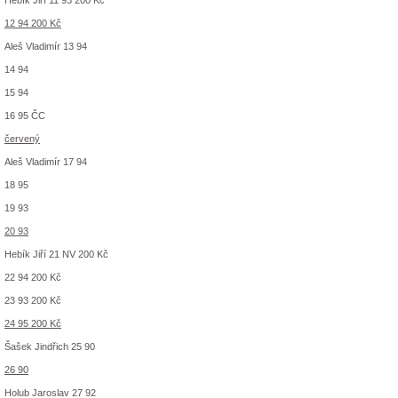
12 94 200 Kč
Aleš Vladimír 13 94
14 94
15 94
16 95 ČC
červený
Aleš Vladimír 17 94
18 95
19 93
20 93
Hebík Jiří 21 NV 200 Kč
22 94 200 Kč
23 93 200 Kč
24 95 200 Kč
Šašek Jindřich 25 90
26 90
Holub Jaroslav 27 92