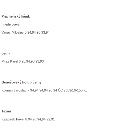
Prácheňský káník
hnědě plavý
Vaňáč Miloslav 5 94,94,93,93,94
černý
Mráz Karel 6 95,94,93,93,93
Benešovský holub černý
Kolman Jaroslav 7 94,94,94,94,95,94 ČC 7039/10-150 Kč
Texan
Kašpírek Pavel 8 94,95,94,94,92,91