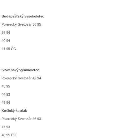
Budapešťský vysokoletec
Polerecký Svetozár 38 95
39 94
40 94
41 95 ČC
Slovenský vysokoletec
Polerecký Svetozár 42 94
43 95
44 93
45 94
Košický kotrlák
Polerecký Svetozár 46 93
47 93
48 95 ČC