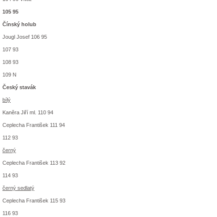
105 95
Čínský holub
Jougl Josef 106 95
107 93
108 93
109 N
Český stavák
bílý
Kaněra Jiří ml. 110 94
Ceplecha František 111 94
112 93
černý
Ceplecha František 113 92
114 93
černý sedlatý
Ceplecha František 115 93
116 93