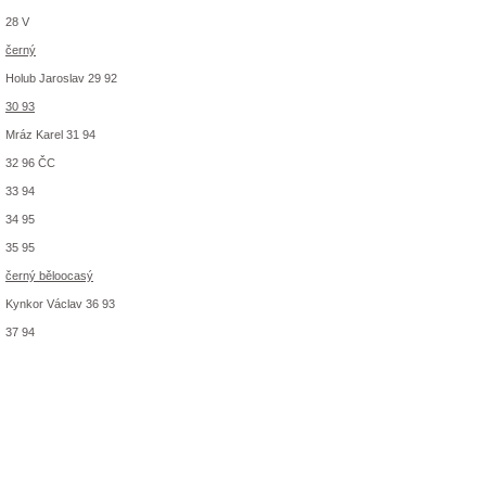
28 V
černý
Holub Jaroslav 29 92
30 93
Mráz Karel 31 94
32 96 ČC
33 94
34 95
35 95
černý běloocasý
Kynkor Václav 36 93
37 94