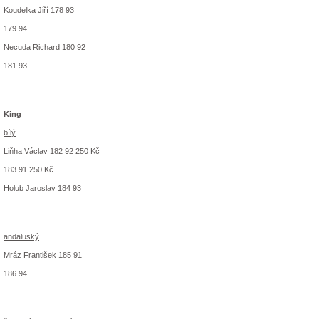
Koudelka Jiří 178 93
179 94
Necuda Richard 180 92
181 93
King
bílý
Liňha Václav 182 92 250 Kč
183 91 250 Kč
Holub Jaroslav 184 93
andaluský
Mráz František 185 91
186 94