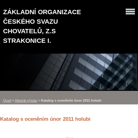
ZÁKLADNÍ ORGANIZACE
ČESKÉHO SVAZU
CHOVATELŮ, Z.S
STRAKONICE I.
Úvod
»
Historie výstav
»
Katalog s oceněním únor 2011 holubi
Katalog s oceněním únor 2011 holubi