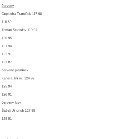
červený
Ceplecha František 117 90
118 89
Toman Stanislav 119 94
120 95
121 94
122 91
123 87
červený plamínek
Kaněra Jiří ml. 124 92
125 94
126 91
červený lysý
Šašek Jindřich 127 95
128 91