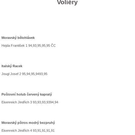
Voliéry
Moravský bělohlávek
Hejda František 1 94,93,95,95,95 ČC
Italský Racek
Jougl Josef 2 95,94,95,9493,95
Poštovní holub červený kapratý
Eisenreich Jindřich 3 93,93,93,9394,94
Moravský pštros modrý bezpruhý
Eisenreich Jindřich 4 93,91,91,91,91