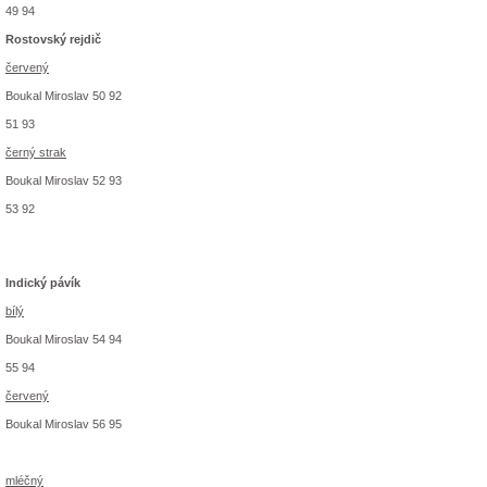
49 94
Rostovský rejdič
červený
Boukal Miroslav 50 92
51 93
černý strak
Boukal Miroslav 52 93
53 92
Indický pávík
bílý
Boukal Miroslav 54 94
55 94
červený
Boukal Miroslav 56 95
mléčný