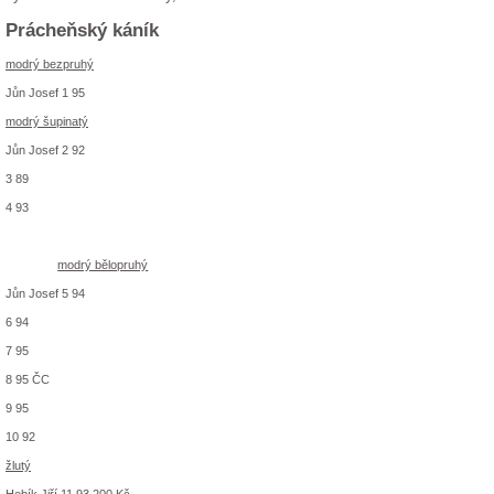
Prácheňský káník
modrý bezpruhý
Jůn Josef 1 95
modrý šupinatý
Jůn Josef 2 92
3 89
4 93
modrý bělopruhý
Jůn Josef 5 94
6 94
7 95
8 95 ČC
9 95
10 92
žlutý
Hebík Jiří 11 93 200 Kč