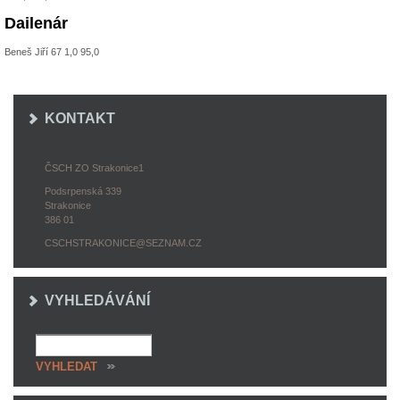
Dailenár
Beneš Jiří 67 1,0 95,0
KONTAKT
ČSCH ZO Strakonice1
Podsrpenská 339
Strakonice
386 01
CSCHSTRAKONICE@SEZNAM.CZ
VYHLEDÁVÁNÍ