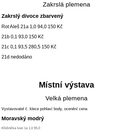
Zakrslá plemena
Zakrslý divoce zbarvený
Rot Aleš 21a 1,0 94,0 150 Kč
21b 0,1 93,0 150 Kč
21c 0,1 93,5 280,5 150 Kč
21d nedodáno
Místní výstava
Velká plemena
Vystavovatel č. klece pohlaví body, ocenění cena
Moravský modrý
Křešnička Ivan 1a 1,0 95,0