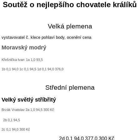
Soutěž o nejlepšího chovatele králíků
Velká plemena
vystavovatel č. klece pohlaví body, ocenění cena
Moravský modrý
Křešnička Ivan
1a 1,0 93,5
1b 0,1 94,0 1c 0,1 94,5 1d 0,1 94,0 376,0
Střední plemena
Velký světlý stříbřitý
Brzák Vratislav 2a 1,0 94,5 300 Kč
2b 0,1 94,5
2c 0,1 94,0 300 Kč
2d 0,1 94,0 377,0 300 Kč