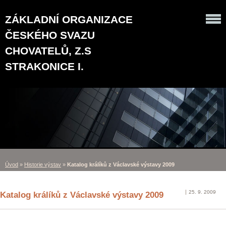
ZÁKLADNÍ ORGANIZACE
ČESKÉHO SVAZU
CHOVATELŮ, Z.S
STRAKONICE I.
Úvod
»
Historie výstav
»
Katalog králíků z Václavské výstavy 2009
25. 9. 2009
Katalog králíků z Václavské výstavy 2009