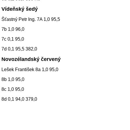
Vídeňský šedý
Šťastný Petr Ing. 7A 1,0 95,5
7b 1,0 96,0
7c 0,1 95,0
7d 0,1 95,5 382,0
Novozélandský červený
Lešek František 8a 1,0 95,0
8b 1,0 95,0
8c 1,0 95,0
8d 0,1 94,0 379,0