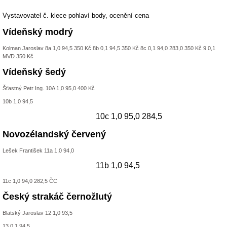
Vystavovatel č. klece pohlaví body, ocenění cena
Vídeňský modrý
Kolman Jaroslav 8a 1,0 94,5 350 Kč 8b 0,1 94,5 350 Kč 8c 0,1 94,0 283,0 350 Kč 9 0,1
MVD 350 Kč
Vídeňský šedý
Šťastný Petr Ing. 10A 1,0 95,0 400 Kč
10b 1,0 94,5
10c 1,0 95,0 284,5
Novozélandský červený
Lešek František 11a 1,0 94,0
11b 1,0 94,5
11c 1,0 94,0 282,5 ČC
Český strakáč černožlutý
Blatský Jaroslav 12 1,0 93,5
13 0,1 94,5