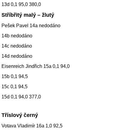
13d 0,1 95,0 380,0
Stříbřitý malý – žlutý
Pešek Pavel 14a nedodáno
14b nedodáno
14c nedodáno
14d nedodáno
Eisenreich Jindřich 15a 0,1 94,0
15b 0,1 94,5
15c 0,1 94,5
15d 0,1 94,0 377,0
Tříslový černý
Votava Vladimír 16a 1,0 92,5