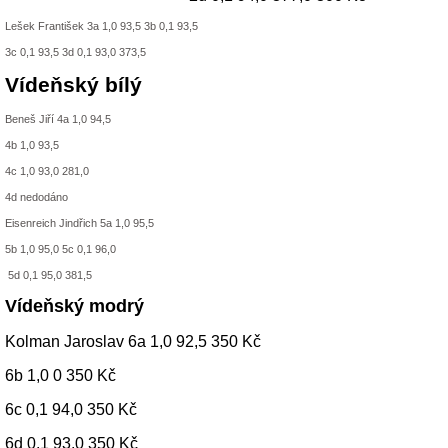
Lešek František 3a 1,0 93,5 3b 0,1 93,5
3c 0,1 93,5 3d 0,1 93,0 373,5
Vídeňský bílý
Beneš Jiří 4a 1,0 94,5
4b 1,0 93,5
4c 1,0 93,0 281,0
4d nedodáno
Eisenreich Jindřich 5a 1,0 95,5
5b 1,0 95,0 5c 0,1 96,0
5d 0,1 95,0 381,5
Vídeňský modrý
Kolman Jaroslav 6a 1,0 92,5 350 Kč
6b 1,0 0 350 Kč
6c 0,1 94,0 350 Kč
6d 0,1 93,0 350 Kč